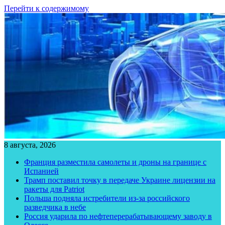
Перейти к содержимому
8 августа, 2026
Франция разместила самолеты и дроны на границе с
Испанией
Трамп поставил точку в передаче Украине лицензии на
ракеты для Patriot
Польша подняла истребители из-за российского
разведчика в небе
Россия ударила по нефтеперерабатывающему заводу в