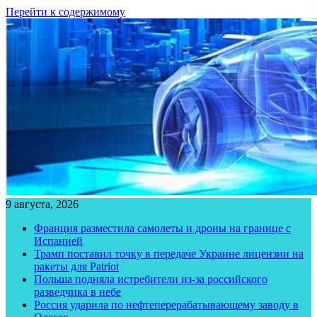
Перейти к содержимому
9 августа, 2026
Франция разместила самолеты и дроны на границе с
Испанией
Трамп поставил точку в передаче Украине лицензии на
ракеты для Patriot
Польша подняла истребители из-за российского
разведчика в небе
Россия ударила по нефтеперерабатывающему заводу в