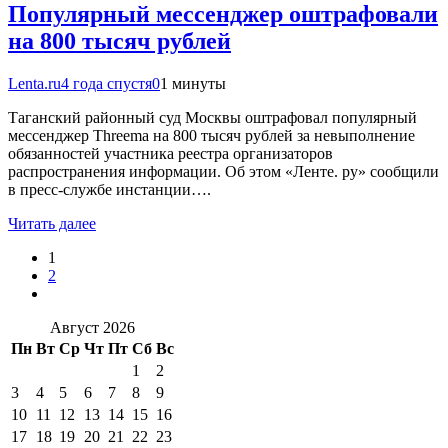
Популярный мессенджер оштрафовали
на 800 тысяч рублей
Lenta.ru
4 года спустя
0
1 минуты
Таганский районный суд Москвы оштрафовал популярный
мессенджер Threema на 800 тысяч рублей за невыполнение
обязанностей участника реестра организаторов
распространения информации. Об этом «Ленте. ру» сообщили
в пресс-службе инстанции….
Читать далее
1
2
Август 2026
Пн
Вт
Ср
Чт
Пт
Сб
Вс
1
2
3
4
5
6
7
8
9
10
11
12
13
14
15
16
17
18
19
20
21
22
23