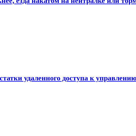
ьнее, езда накатом на нейтралке или тор
статки удаленного доступа к управлению