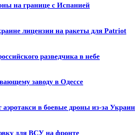
оны на границе с Испанией
раине лицензии на ракеты для Patriot
российского разведчика в небе
вающему заводу в Одессе
 аэротакси в боевые дроны из-за Украи
овку для ВСУ на фронте