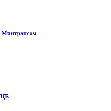
е Минтрансом
и ЦБ