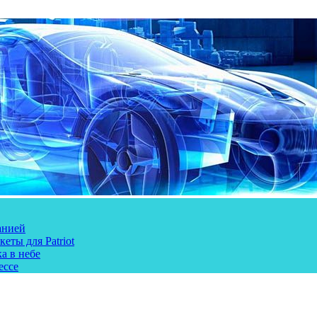
анией
еты для Patriot
а в небе
ессе