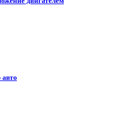
можение двигателем
 авто