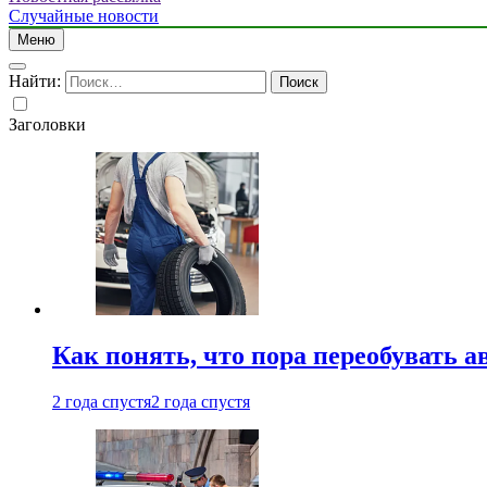
Случайные новости
Меню
Найти:
Заголовки
Как понять, что пора переобувать а
2 года спустя
2 года спустя