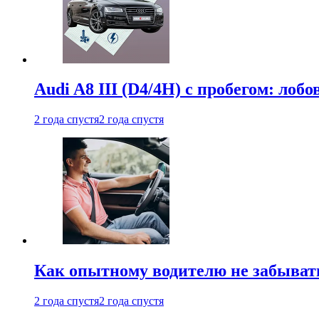
Audi A8 III (D4/4H) c пробегом: лобо
2 года спустя
2 года спустя
Как опытному водителю не забыват
2 года спустя
2 года спустя