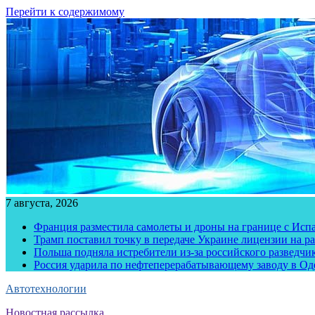
Перейти к содержимому
7 августа, 2026
Франция разместила самолеты и дроны на границе с Исп
Трамп поставил точку в передаче Украине лицензии на рак
Польша подняла истребители из-за российского разведчик
Россия ударила по нефтеперерабатывающему заводу в Од
Автотехнологии
Новостная рассылка