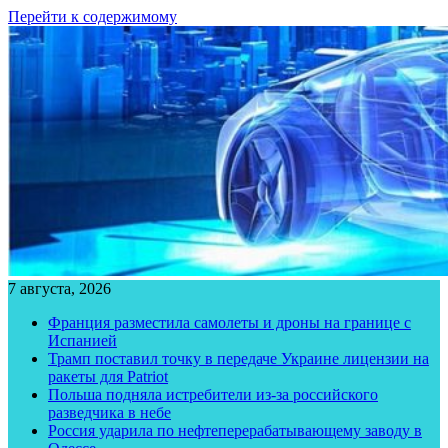
Перейти к содержимому
7 августа, 2026
Франция разместила самолеты и дроны на границе с
Испанией
Трамп поставил точку в передаче Украине лицензии на
ракеты для Patriot
Польша подняла истребители из-за российского
разведчика в небе
Россия ударила по нефтеперерабатывающему заводу в