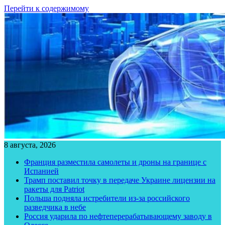
Перейти к содержимому
8 августа, 2026
Франция разместила самолеты и дроны на границе с
Испанией
Трамп поставил точку в передаче Украине лицензии на
ракеты для Patriot
Польша подняла истребители из-за российского
разведчика в небе
Россия ударила по нефтеперерабатывающему заводу в