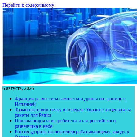
Перейти к содержимому
6 августа, 2026
Франция разместила самолеты и дроны на границе с
Испанией
Трамп поставил точку в передаче Украине лицензии на
ракеты для Patriot
Польша подняла истребители из-за российского
разведчика в небе
Россия ударила по нефтеперерабатывающему заводу в