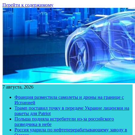
Перейти к содержимому
7 августа, 2026
Франция разместила самолеты и дроны на границе с
Испанией
Трамп поставил точку в передаче Украине лицензии на
ракеты для Patriot
Польша подняла истребители из-за российского
разведчика в небе
Россия ударила по нефтеперерабатывающему заводу в