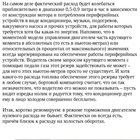
На самом деле фактический расход будет колебаться
приблизительно в диапазоне 0,5-0,9 литра в час в зависимости
от конструкции мотора и потребления периферийных
устройств в виде кондиционера, музыки, подогревов,
вакуумного насоса и прочих устройств, для работы которых
требуется хотя бы какая-то энергия. Напомню, что в
моментной модели управления двигателем часть крутящего
момента в абсолютных (то есть в ньютон-метрах) или
относительных (в процентах от максимального) значениях
всегда зарезервирована на обеспечение работы периферийных
устройств. Водитель своим запросом крутящего момента с
помощью педали газа этот резерв задействовать не может –
для него этих ньютон-метров просто не существует. И хотя
какого-то расхода топлива обеспечение этого резерва требует
в любом случае, бортовой компьютер считает, что он так
незначителен, что водителю его можно не показывать – пусть
видит изредка нолик и радуется тому, что кондиционер дует
ему в лицо холодом совершенно бесплатно.
Итак, коротко резюмируем: в режиме торможения двигателем
нулевого расхода не бывает. Фактически он всегда есть,
причём близок к расходу на холостых оборотах.