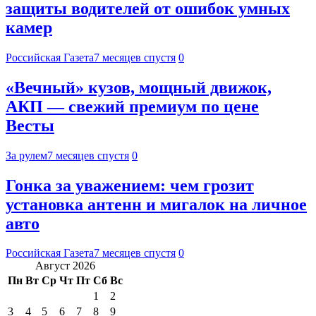
защиты водителей от ошибок умных
камер
Российская Газета
7 месяцев спустя
0
«Вечный» кузов, мощный движок,
АКП — свежий премиум по цене
Весты
За рулем
7 месяцев спустя
0
Гонка за уважением: чем грозит
установка антенн и мигалок на личное
авто
Российская Газета
7 месяцев спустя
0
Август 2026
Пн
Вт
Ср
Чт
Пт
Сб
Вс
1
2
3
4
5
6
7
8
9