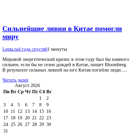
Сильнейшие ливни в Китае помогли
миру
Lenta.ru
4 года спустя
0
1 минуты
Мировой энергетический кризис в этом году был бы намного
сильнее, если бы не сезон дождей в Китае, пишет Bloomberg.
В результате сильных ливней на юге Китая погибли люди….
Читать далее
Август 2026
Пн
Вт
Ср
Чт
Пт
Сб
Вс
1
2
3
4
5
6
7
8
9
10
11
12
13
14
15
16
17
18
19
20
21
22
23
24
25
26
27
28
29
30
31