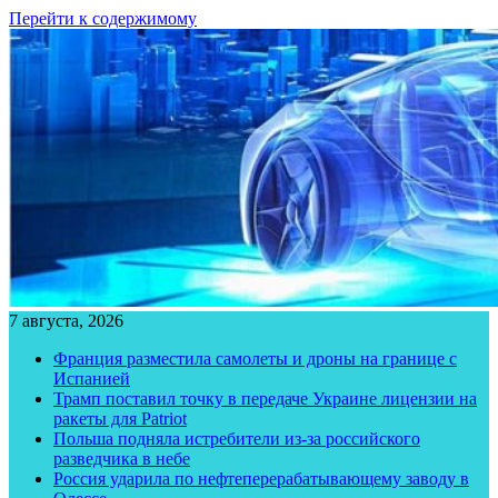
Перейти к содержимому
7 августа, 2026
Франция разместила самолеты и дроны на границе с
Испанией
Трамп поставил точку в передаче Украине лицензии на
ракеты для Patriot
Польша подняла истребители из-за российского
разведчика в небе
Россия ударила по нефтеперерабатывающему заводу в