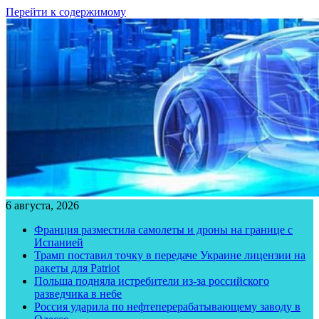
Перейти к содержимому
6 августа, 2026
Франция разместила самолеты и дроны на границе с
Испанией
Трамп поставил точку в передаче Украине лицензии на
ракеты для Patriot
Польша подняла истребители из-за российского
разведчика в небе
Россия ударила по нефтеперерабатывающему заводу в