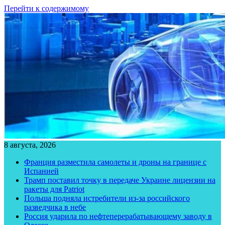
Перейти к содержимому
8 августа, 2026
Франция разместила самолеты и дроны на границе с
Испанией
Трамп поставил точку в передаче Украине лицензии на
ракеты для Patriot
Польша подняла истребители из-за российского
разведчика в небе
Россия ударила по нефтеперерабатывающему заводу в