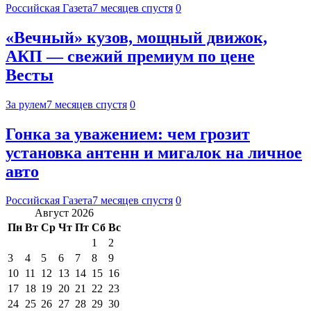
Российская Газета
7 месяцев спустя
0
«Вечный» кузов, мощный движок,
АКП — свежий премиум по цене
Весты
За рулем
7 месяцев спустя
0
Гонка за уважением: чем грозит
установка антенн и мигалок на личное
авто
Российская Газета
7 месяцев спустя
0
Август 2026
Пн
Вт
Ср
Чт
Пт
Сб
Вс
1
2
3
4
5
6
7
8
9
10
11
12
13
14
15
16
17
18
19
20
21
22
23
24
25
26
27
28
29
30