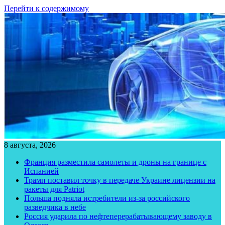
Перейти к содержимому
8 августа, 2026
Франция разместила самолеты и дроны на границе с
Испанией
Трамп поставил точку в передаче Украине лицензии на
ракеты для Patriot
Польша подняла истребители из-за российского
разведчика в небе
Россия ударила по нефтеперерабатывающему заводу в