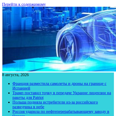
Перейти к содержимому
8 августа, 2026
Франция разместила самолеты и дроны на границе с
Испанией
Трамп поставил точку в передаче Украине лицензии на
ракеты для Patriot
Польша подняла истребители из-за российского
разведчика в небе
Россия ударила по нефтеперерабатывающему заводу в