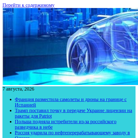
Перейти к содержимому
7 августа, 2026
Франция разместила самолеты и дроны на границе с
Испанией
Трамп поставил точку в передаче Украине лицензии на
ракеты для Patriot
Польша подняла истребители из-за российского
разведчика в небе
Россия ударила по нефтеперерабатывающему заводу в