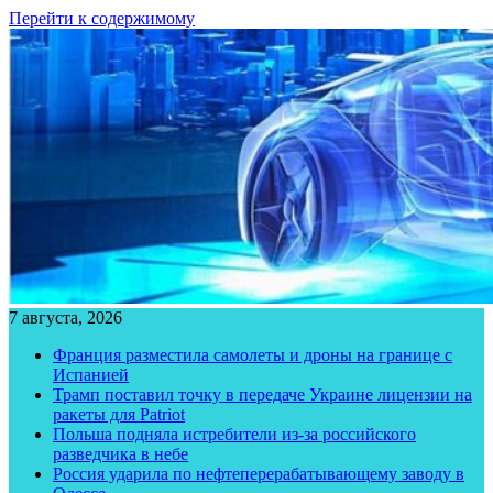
Перейти к содержимому
7 августа, 2026
Франция разместила самолеты и дроны на границе с
Испанией
Трамп поставил точку в передаче Украине лицензии на
ракеты для Patriot
Польша подняла истребители из-за российского
разведчика в небе
Россия ударила по нефтеперерабатывающему заводу в