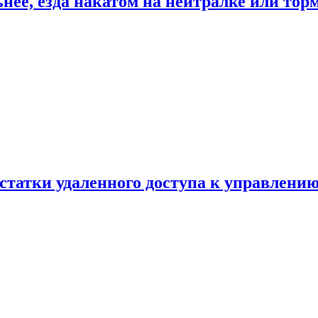
ьнее, езда накатом на нейтралке или тор
статки удаленного доступа к управлению