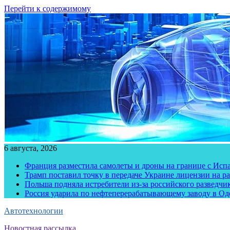
Перейти к содержимому
6 августа, 2026
Франция разместила самолеты и дроны на границе с Исп
Трамп поставил точку в передаче Украине лицензии на рак
Польша подняла истребители из-за российского разведчик
Россия ударила по нефтеперерабатывающему заводу в Од
Автотехнологии
Новостная рассылка