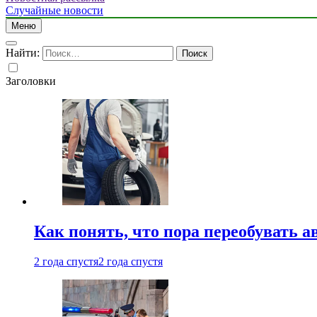
Случайные новости
Меню
Найти:
Заголовки
Как понять, что пора переобувать а
2 года спустя
2 года спустя