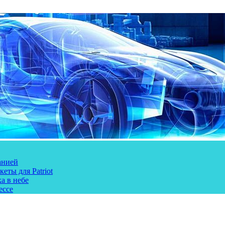
анией
еты для Patriot
а в небе
ессе