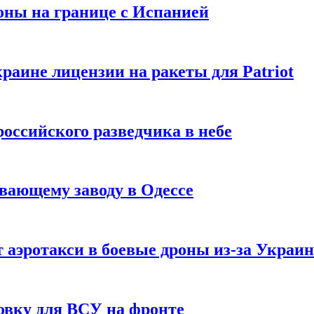
оны на границе с Испанией
раине лицензии на ракеты для Patriot
российского разведчика в небе
вающему заводу в Одессе
 аэротакси в боевые дроны из-за Украи
овку для ВСУ на фронте