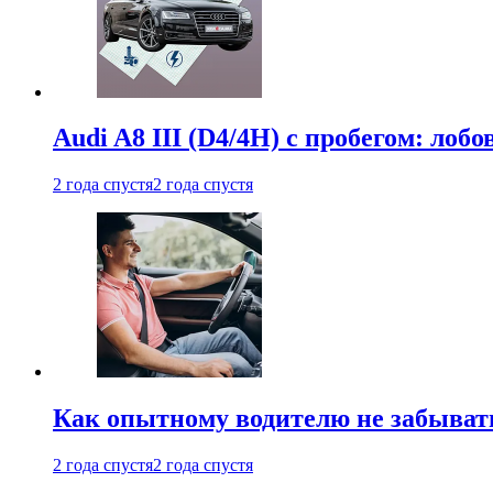
Audi A8 III (D4/4H) c пробегом: лобо
2 года спустя
2 года спустя
Как опытному водителю не забыват
2 года спустя
2 года спустя