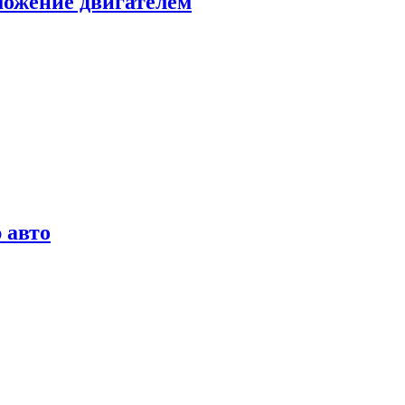
можение двигателем
 авто