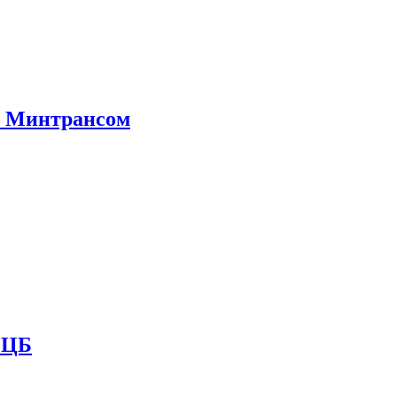
е Минтрансом
и ЦБ