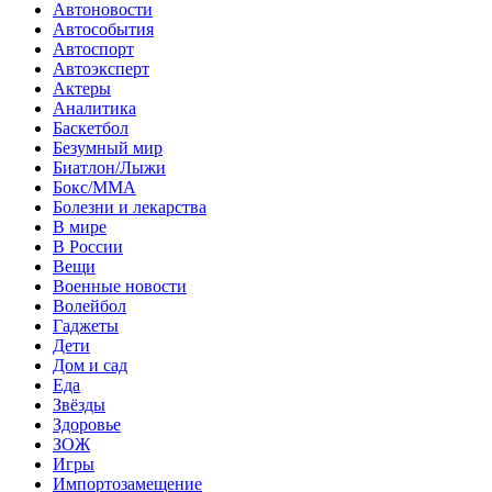
Автоновости
Автособытия
Автоспорт
Автоэксперт
Актеры
Аналитика
Баскетбол
Безумный мир
Биатлон/Лыжи
Бокс/MMA
Болезни и лекарства
В мире
В России
Вещи
Военные новости
Волейбол
Гаджеты
Дети
Дом и сад
Еда
Звёзды
Здоровье
ЗОЖ
Игры
Импортозамещение