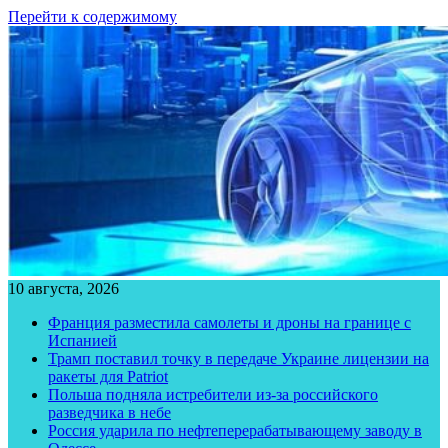
Перейти к содержимому
10 августа, 2026
Франция разместила самолеты и дроны на границе с
Испанией
Трамп поставил точку в передаче Украине лицензии на
ракеты для Patriot
Польша подняла истребители из-за российского
разведчика в небе
Россия ударила по нефтеперерабатывающему заводу в