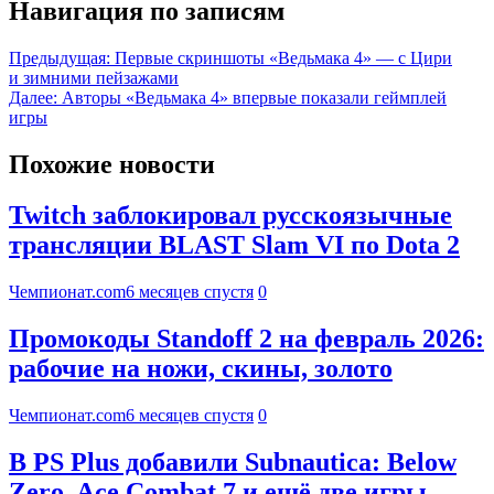
Навигация по записям
Предыдущая:
Первые скриншоты «Ведьмака 4» — с Цири
и зимними пейзажами
Далее:
Авторы «Ведьмака 4» впервые показали геймплей
игры
Похожие новости
Twitch заблокировал русскоязычные
трансляции BLAST Slam VI по Dota 2
Чемпионат.com
6 месяцев спустя
0
Промокоды Standoff 2 на февраль 2026:
рабочие на ножи, скины, золото
Чемпионат.com
6 месяцев спустя
0
В PS Plus добавили Subnautica: Below
Zero, Ace Combat 7 и ещё две игры