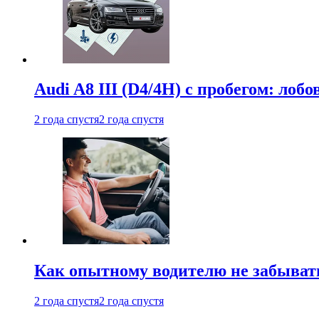
Audi A8 III (D4/4H) c пробегом: лобо
2 года спустя
2 года спустя
Как опытному водителю не забыват
2 года спустя
2 года спустя