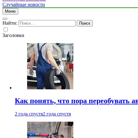
Случайные новости
Меню
Найти:
Заголовки
Как понять, что пора переобувать а
2 года спустя
2 года спустя