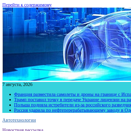
Перейти к содержимому
7 августа, 2026
Франция разместила самолеты и дроны на границе с Исп
Трамп поставил точку в передаче Украине лицензии на рак
Польша подняла истребители из-за российского разведчик
Россия ударила по нефтеперерабатывающему заводу в Од
Автотехнологии
Новостная рассылка