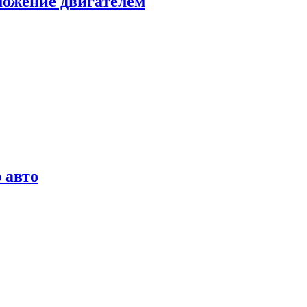
можение двигателем
 авто