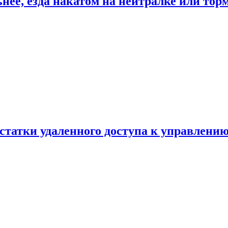
ьнее, езда накатом на нейтралке или тор
статки удаленного доступа к управлению