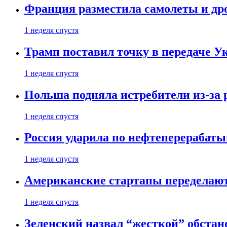
Франция разместила самолеты и др
1 неделя спустя
Трамп поставил точку в передаче Ук
1 неделя спустя
Польша подняла истребители из-за 
1 неделя спустя
Россия ударила по нефтеперерабаты
1 неделя спустя
Американские стартапы переделают
1 неделя спустя
Зеленский назвал “жесткой” обстан