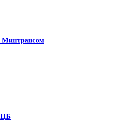
е Минтрансом
и ЦБ