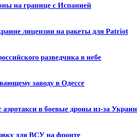
оны на границе с Испанией
раине лицензии на ракеты для Patriot
российского разведчика в небе
вающему заводу в Одессе
 аэротакси в боевые дроны из-за Украи
овку для ВСУ на фронте