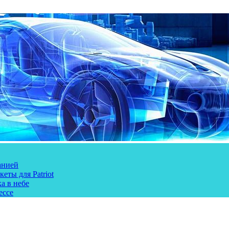
анией
еты для Patriot
а в небе
ессе