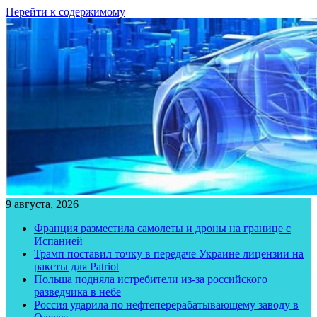
Перейти к содержимому
9 августа, 2026
Франция разместила самолеты и дроны на границе с
Испанией
Трамп поставил точку в передаче Украине лицензии на
ракеты для Patriot
Польша подняла истребители из-за российского
разведчика в небе
Россия ударила по нефтеперерабатывающему заводу в