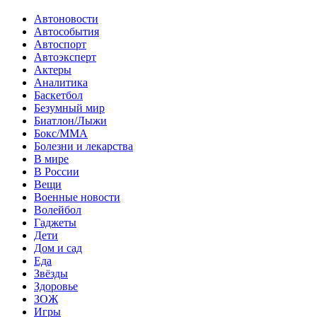
Автоновости
Автособытия
Автоспорт
Автоэксперт
Актеры
Аналитика
Баскетбол
Безумный мир
Биатлон/Лыжи
Бокс/MMA
Болезни и лекарства
В мире
В России
Вещи
Военные новости
Волейбол
Гаджеты
Дети
Дом и сад
Еда
Звёзды
Здоровье
ЗОЖ
Игры