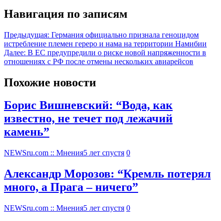
Навигация по записям
Предыдущая:
Германия официально признала геноцидом
истребление племен гереро и нама на территории Намибии
Далее:
В ЕС предупредили о риске новой напряженности в
отношениях с РФ после отмены нескольких авиарейсов
Похожие новости
Борис Вишневский: “Вода, как
известно, не течет под лежачий
камень”
NEWSru.com :: Мнения
5 лет спустя
0
Александр Морозов: “Кремль потерял
много, а Прага – ничего”
NEWSru.com :: Мнения
5 лет спустя
0