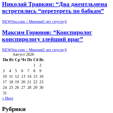
Николай Травкин: “Два джентльмена
встретились “перетереть по бабкам”
NEWSru.com :: Мнения
5 лет спустя
0
Максим Горюнов: “Конспиролог
конспирологу злейший враг”
NEWSru.com :: Мнения
5 лет спустя
0
Август 2026
Пн
Вт
Ср
Чт
Пт
Сб
Вс
1
2
3
4
5
6
7
8
9
10
11
12
13
14
15
16
17
18
19
20
21
22
23
24
25
26
27
28
29
30
31
« Июл
Рубрики