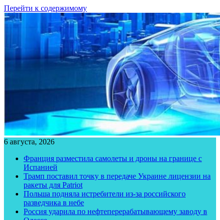
Перейти к содержимому
6 августа, 2026
Франция разместила самолеты и дроны на границе с
Испанией
Трамп поставил точку в передаче Украине лицензии на
ракеты для Patriot
Польша подняла истребители из-за российского
разведчика в небе
Россия ударила по нефтеперерабатывающему заводу в