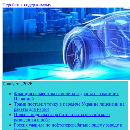
Перейти к содержимому
7 августа, 2026
Франция разместила самолеты и дроны на границе с
Испанией
Трамп поставил точку в передаче Украине лицензии на
ракеты для Patriot
Польша подняла истребители из-за российского
разведчика в небе
Россия ударила по нефтеперерабатывающему заводу в