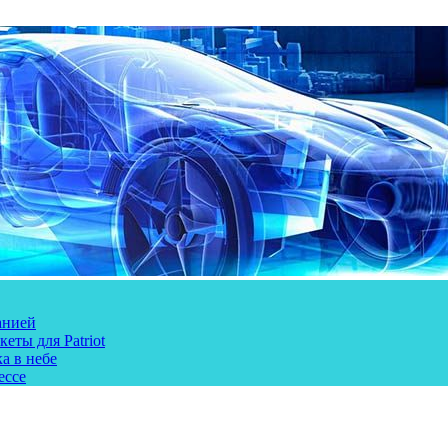
анией
еты для Patriot
а в небе
ессе