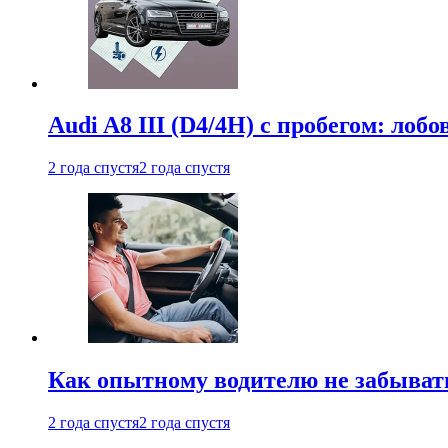
Audi A8 III (D4/4H) c пробегом: лобо
2 года спустя
2 года спустя
Как опытному водителю не забыват
2 года спустя
2 года спустя