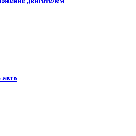
можение двигателем
 авто