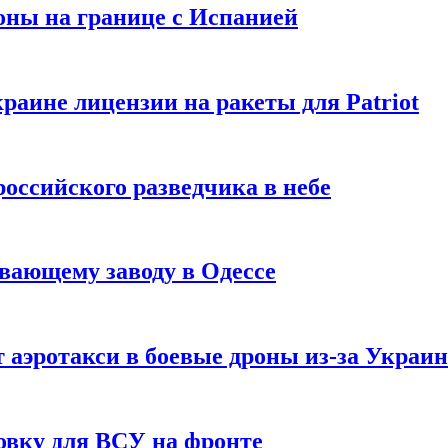
оны на границе с Испанией
раине лицензии на ракеты для Patriot
российского разведчика в небе
вающему заводу в Одессе
 аэротакси в боевые дроны из-за Украи
овку для ВСУ на фронте