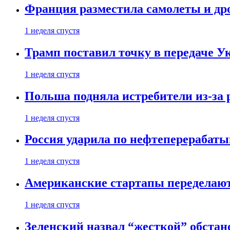
Франция разместила самолеты и др
1 неделя спустя
Трамп поставил точку в передаче Ук
1 неделя спустя
Польша подняла истребители из-за 
1 неделя спустя
Россия ударила по нефтеперерабаты
1 неделя спустя
Американские стартапы переделают
1 неделя спустя
Зеленский назвал “жесткой” обстан