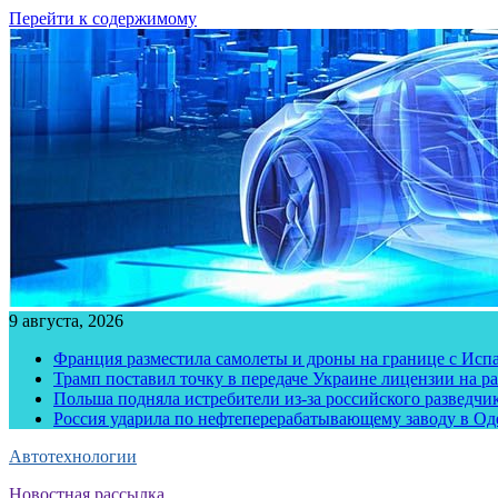
Перейти к содержимому
9 августа, 2026
Франция разместила самолеты и дроны на границе с Исп
Трамп поставил точку в передаче Украине лицензии на рак
Польша подняла истребители из-за российского разведчик
Россия ударила по нефтеперерабатывающему заводу в Од
Автотехнологии
Новостная рассылка