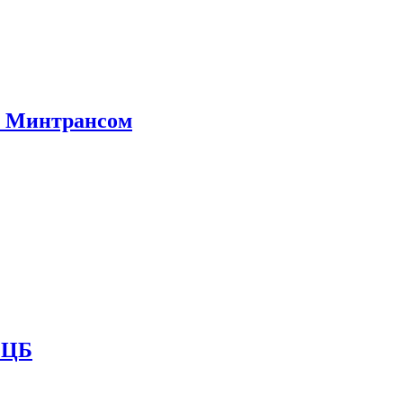
е Минтрансом
и ЦБ