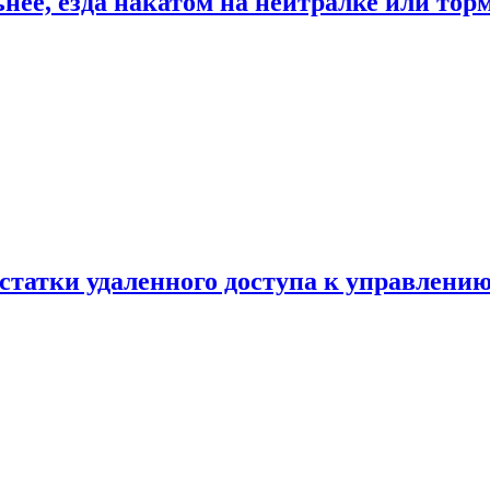
ьнее, езда накатом на нейтралке или тор
статки удаленного доступа к управлению