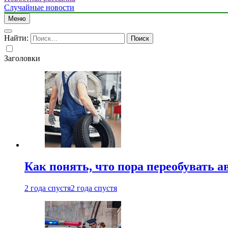
Случайные новости
Меню
Найти:
Заголовки
Как понять, что пора переобувать а
2 года спустя
2 года спустя