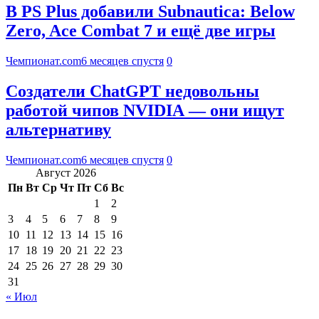
В PS Plus добавили Subnautica: Below
Zero, Ace Combat 7 и ещё две игры
Чемпионат.com
6 месяцев спустя
0
Создатели ChatGPT недовольны
работой чипов NVIDIA — они ищут
альтернативу
Чемпионат.com
6 месяцев спустя
0
Август 2026
Пн
Вт
Ср
Чт
Пт
Сб
Вс
1
2
3
4
5
6
7
8
9
10
11
12
13
14
15
16
17
18
19
20
21
22
23
24
25
26
27
28
29
30
31
« Июл