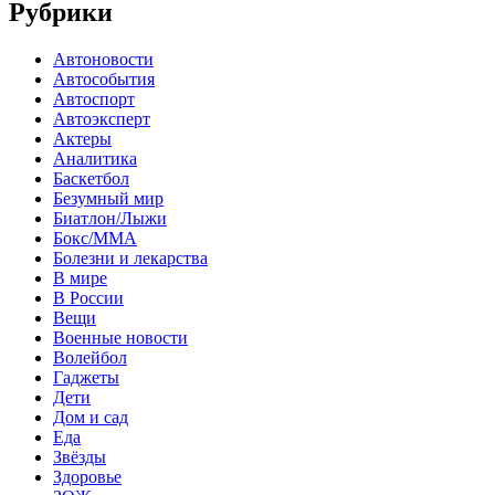
Рубрики
Автоновости
Автособытия
Автоспорт
Автоэксперт
Актеры
Аналитика
Баскетбол
Безумный мир
Биатлон/Лыжи
Бокс/MMA
Болезни и лекарства
В мире
В России
Вещи
Военные новости
Волейбол
Гаджеты
Дети
Дом и сад
Еда
Звёзды
Здоровье