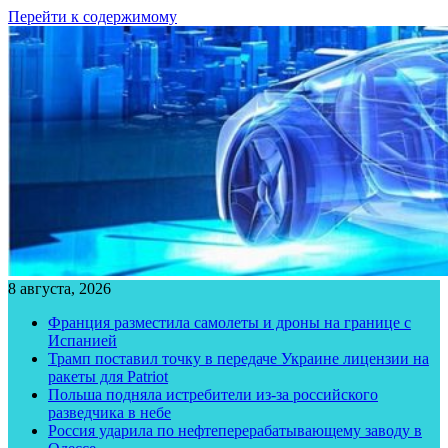
Перейти к содержимому
8 августа, 2026
Франция разместила самолеты и дроны на границе с
Испанией
Трамп поставил точку в передаче Украине лицензии на
ракеты для Patriot
Польша подняла истребители из-за российского
разведчика в небе
Россия ударила по нефтеперерабатывающему заводу в