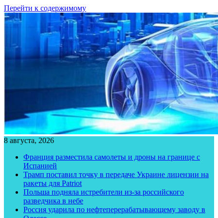
Перейти к содержимому
8 августа, 2026
Франция разместила самолеты и дроны на границе с
Испанией
Трамп поставил точку в передаче Украине лицензии на
ракеты для Patriot
Польша подняла истребители из-за российского
разведчика в небе
Россия ударила по нефтеперерабатывающему заводу в