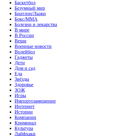
Баскетбол
Безумный мир
Биатлон/Лыжи
Бокс/MMA
Болезни и лекарства
В мире
В России
Вещи
Военные новости
Волейбол
Гаджеты
Дети
Дом и сад
Еда
Звёзды
Здоровье
ЗОЖ
Игры
Импортозамещение
Интернет
Истории
Компании
Криминал
Культура
Лайфхаки