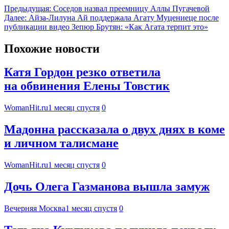
Предыдущая:
Соседов назвал преемницу Аллы Пугачевой
Далее:
Айза-Лилуна Ай поддержала Агату Муцениеце после
публикации видео Зепюр Брутян: «Как Агата терпит это»
Похожие новости
Катя Гордон резко ответила
на обвинения Елены Товстик
WomanHit.ru
1 месяц спустя
0
Мадонна рассказала о двух днях в коме
и личном талисмане
WomanHit.ru
1 месяц спустя
0
Дочь Олега Газманова вышла замуж
Вечерняя Москва
1 месяц спустя
0