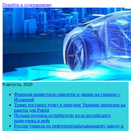
Перейти к содержимому
9 августа, 2026
Франция разместила самолеты и дроны на границе с
Испанией
Трамп поставил точку в передаче Украине лицензии на
ракеты для Patriot
Польша подняла истребители из-за российского
разведчика в небе
Россия ударила по нефтеперерабатывающему заводу в