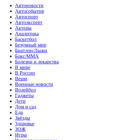
Автоновости
Автособытия
Автоспорт
Автоэксперт
Актеры
Аналитика
Баскетбол
Безумный мир
Биатлон/Лыжи
Бокс/MMA
Болезни и лекарства
В мире
В России
Вещи
Военные новости
Волейбол
Гаджеты
Дети
Дом и сад
Еда
Звёзды
Здоровье
ЗОЖ
Игры