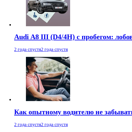
Audi A8 III (D4/4H) c пробегом: лобо
2 года спустя
2 года спустя
Как опытному водителю не забыват
2 года спустя
2 года спустя