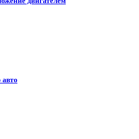
можение двигателем
 авто