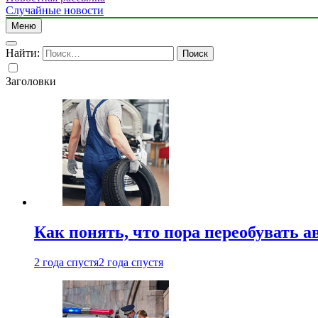
Случайные новости
Меню
Найти:
Заголовки
Как понять, что пора переобувать а
2 года спустя
2 года спустя