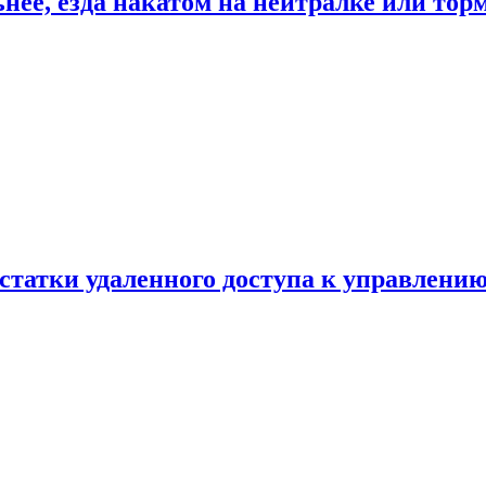
ьнее, езда накатом на нейтралке или тор
статки удаленного доступа к управлению