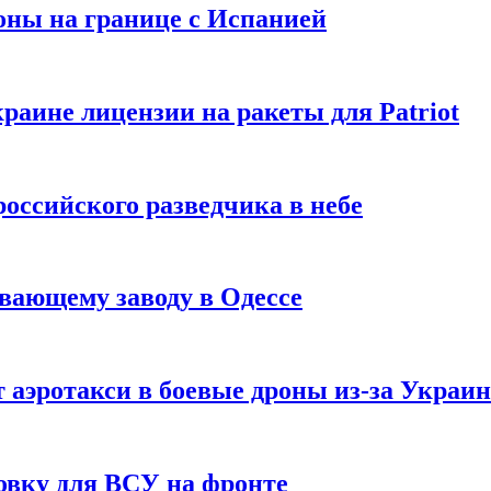
оны на границе с Испанией
раине лицензии на ракеты для Patriot
российского разведчика в небе
вающему заводу в Одессе
 аэротакси в боевые дроны из-за Украи
овку для ВСУ на фронте