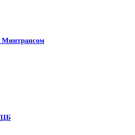
е Минтрансом
и ЦБ