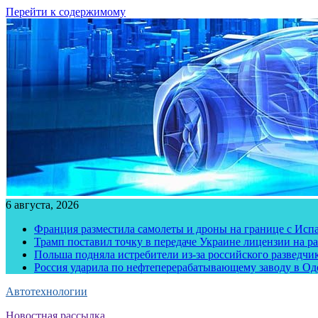
Перейти к содержимому
6 августа, 2026
Франция разместила самолеты и дроны на границе с Исп
Трамп поставил точку в передаче Украине лицензии на рак
Польша подняла истребители из-за российского разведчик
Россия ударила по нефтеперерабатывающему заводу в Од
Автотехнологии
Новостная рассылка