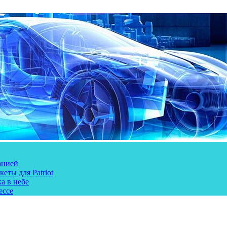
анией
еты для Patriot
а в небе
ессе