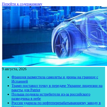
Перейти к содержимому
9 августа, 2026
Франция разместила самолеты и дроны на границе с
Испанией
Трамп поставил точку в передаче Украине лицензии на
ракеты для Patriot
Польша подняла истребители из-за российского
разведчика в небе
Россия ударила по нефтеперерабатывающему заводу в