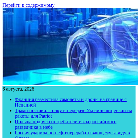
Перейти к содержимому
6 августа, 2026
Франция разместила самолеты и дроны на границе с
Испанией
Трамп поставил точку в передаче Украине лицензии на
ракеты для Patriot
Польша подняла истребители из-за российского
разведчика в небе
Россия ударила по нефтеперерабатывающему заводу в