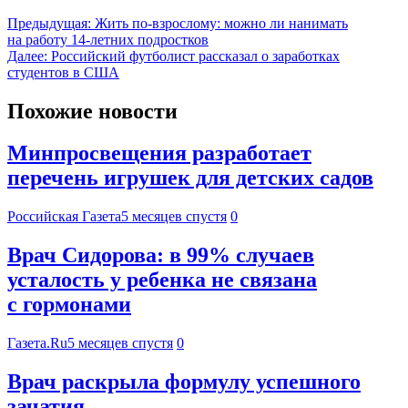
Предыдущая:
Жить по-взрослому: можно ли нанимать
на работу 14-летних подростков
Далее:
Российский футболист рассказал о заработках
студентов в США
Похожие новости
Минпросвещения разработает
перечень игрушек для детских садов
Российская Газета
5 месяцев спустя
0
Врач Сидорова: в 99% случаев
усталость у ребенка не связана
с гормонами
Газета.Ru
5 месяцев спустя
0
Врач раскрыла формулу успешного
зачатия