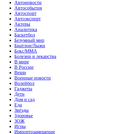
Автоновости
Автособытия
Автоспорт
Автоэксперт
Актеры
Аналитика
Баскетбол
Безумный мир
Биатлон/Лыжи
Бокс/MMA
Болезни и лекарства
В мире
В России
Вещи
Военные новости
Волейбол
Гаджеты
Дети
Дом и сад
Еда
Звёзды
Здоровье
ЗОЖ
Игры
Импортозамещение