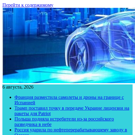
Перейти к содержимому
6 августа, 2026
Франция разместила самолеты и дроны на границе с
Испанией
Трамп поставил точку в передаче Украине лицензии на
ракеты для Patriot
Польша подняла истребители из-за российского
разведчика в небе
Россия ударила по нефтеперерабатывающему заводу в