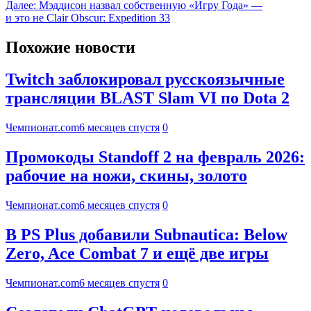
Далее:
Мэддисон назвал собственную «Игру Года» —
и это не Clair Obscur: Expedition 33
Похожие новости
Twitch заблокировал русскоязычные
трансляции BLAST Slam VI по Dota 2
Чемпионат.com
6 месяцев спустя
0
Промокоды Standoff 2 на февраль 2026:
рабочие на ножи, скины, золото
Чемпионат.com
6 месяцев спустя
0
В PS Plus добавили Subnautica: Below
Zero, Ace Combat 7 и ещё две игры
Чемпионат.com
6 месяцев спустя
0