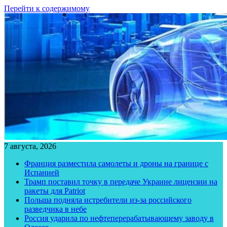
Перейти к содержимому
7 августа, 2026
Франция разместила самолеты и дроны на границе с
Испанией
Трамп поставил точку в передаче Украине лицензии на
ракеты для Patriot
Польша подняла истребители из-за российского
разведчика в небе
Россия ударила по нефтеперерабатывающему заводу в