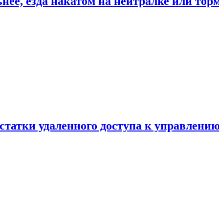
ьнее, езда накатом на нейтралке или тор
статки удаленного доступа к управлению