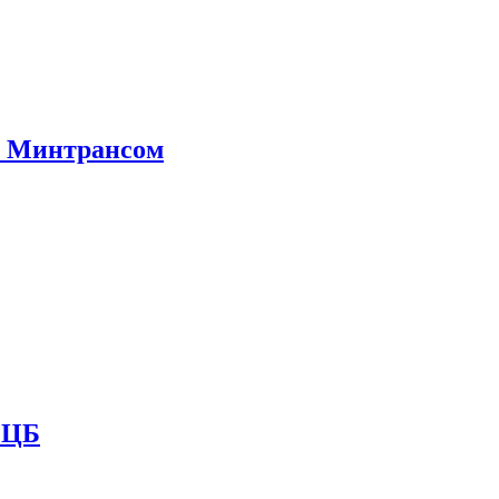
е Минтрансом
и ЦБ