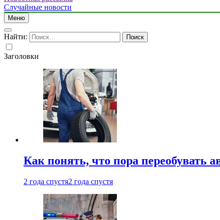
Случайные новости
Меню
Найти:
Заголовки
Как понять, что пора переобувать а
2 года спустя
2 года спустя