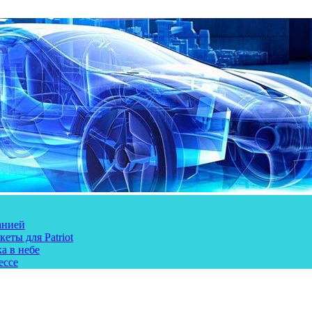
анией
еты для Patriot
а в небе
ессе