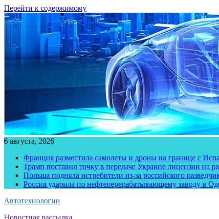
Перейти к содержимому
6 августа, 2026
Франция разместила самолеты и дроны на границе с Исп
Трамп поставил точку в передаче Украине лицензии на рак
Польша подняла истребители из-за российского разведчик
Россия ударила по нефтеперерабатывающему заводу в Од
Автотехнологии
Новостная рассылка