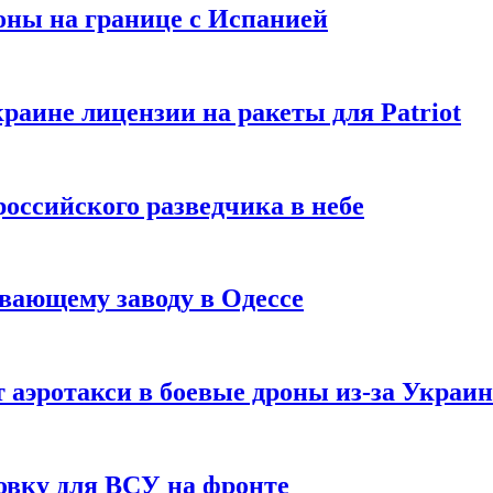
оны на границе с Испанией
раине лицензии на ракеты для Patriot
российского разведчика в небе
вающему заводу в Одессе
 аэротакси в боевые дроны из-за Украи
овку для ВСУ на фронте