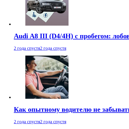
Audi A8 III (D4/4H) c пробегом: лобо
2 года спустя
2 года спустя
Как опытному водителю не забыват
2 года спустя
2 года спустя