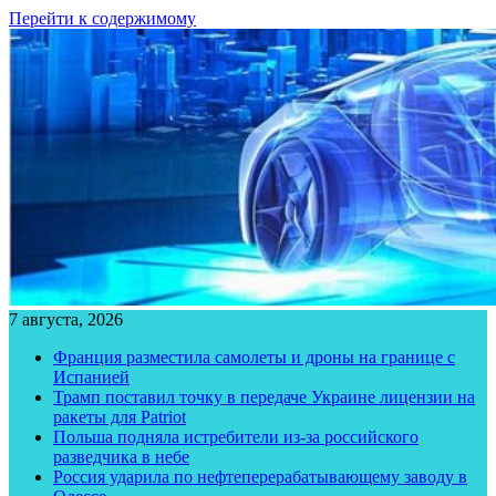
Перейти к содержимому
7 августа, 2026
Франция разместила самолеты и дроны на границе с
Испанией
Трамп поставил точку в передаче Украине лицензии на
ракеты для Patriot
Польша подняла истребители из-за российского
разведчика в небе
Россия ударила по нефтеперерабатывающему заводу в