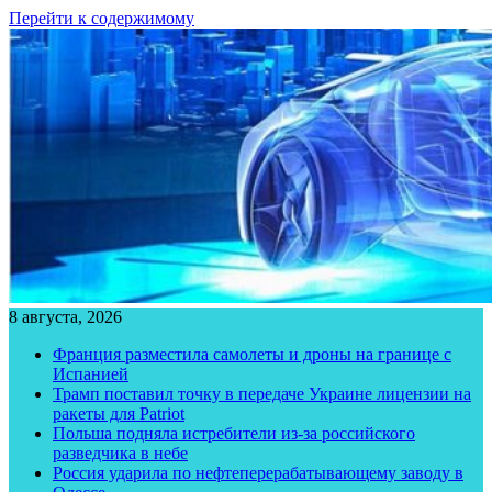
Перейти к содержимому
8 августа, 2026
Франция разместила самолеты и дроны на границе с
Испанией
Трамп поставил точку в передаче Украине лицензии на
ракеты для Patriot
Польша подняла истребители из-за российского
разведчика в небе
Россия ударила по нефтеперерабатывающему заводу в