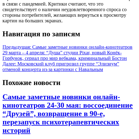
в связи с пандемией. Критики считают, что это
свидетельствует о наличии неудовлетворенного спроса со
стороны потребителей, желающих вернуться к просмотру
картин на больших экранах.
Навигация по записям
Предыдущая:
Самые заметные новинки онлайн-кинотеатров
29 марта – 4 апреля: “Душа” студии Pixar, новый Конёк-
Горбунок, сериал про мир вебкама, криминальный Бостон
Далее:
Московский клуб пригрозил группе “Элизиум”
отменой концерта из-за картинки с Навальным
Похожие новости
Самые заметные новинки онлайн-
кинотеатров 24-30 мая: воссоединение
“Друзей”, возвращение в 90-е,
перезапуск психотерапевтических
историй