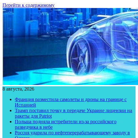
Перейти к содержимому
8 августа, 2026
Франция разместила самолеты и дроны на границе с
Испанией
Трамп поставил точку в передаче Украине лицензии на
ракеты для Patriot
Польша подняла истребители из-за российского
разведчика в небе
Россия ударила по нефтеперерабатывающему заводу в