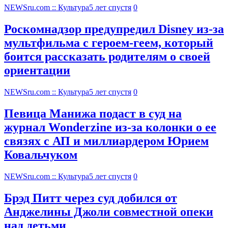
NEWSru.com :: Культура
5 лет спустя
0
Роскомнадзор предупредил Disney из-за
мультфильма c героем-геем, который
боится рассказать родителям о своей
ориентации
NEWSru.com :: Культура
5 лет спустя
0
Певица Манижа подаст в суд на
журнал Wonderzine из-за колонки о ее
связях с АП и миллиардером Юрием
Ковальчуком
NEWSru.com :: Культура
5 лет спустя
0
Брэд Питт через суд добился от
Анджелины Джоли совместной опеки
над детьми