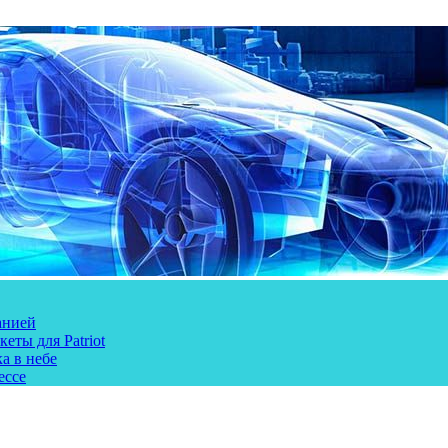
анией
еты для Patriot
а в небе
ессе