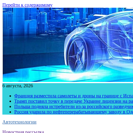
Перейти к содержимому
6 августа, 2026
Франция разместила самолеты и дроны на границе с Исп
Трамп поставил точку в передаче Украине лицензии на рак
Польша подняла истребители из-за российского разведчик
Россия ударила по нефтеперерабатывающему заводу в Од
Автотехнологии
Новостная рассылка