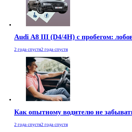
Audi A8 III (D4/4H) c пробегом: лобо
2 года спустя
2 года спустя
Как опытному водителю не забыват
2 года спустя
2 года спустя