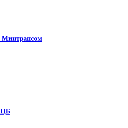
е Минтрансом
и ЦБ