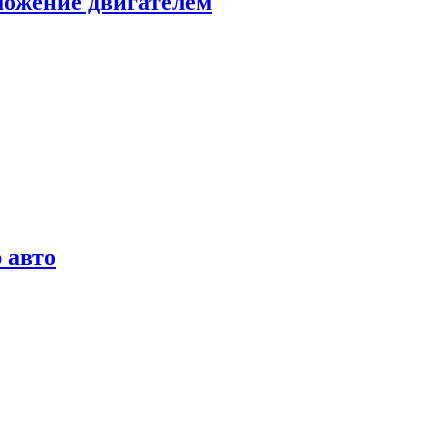
можение двигателем
 авто