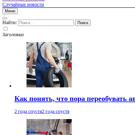
Случайные новости
Меню
Найти:
Заголовки
Как понять, что пора переобувать а
2 года спустя
2 года спустя