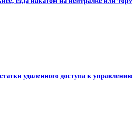
ьнее, езда накатом на нейтралке или тор
статки удаленного доступа к управлению