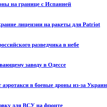
оны на границе с Испанией
раине лицензии на ракеты для Patriot
российского разведчика в небе
вающему заводу в Одессе
 аэротакси в боевые дроны из-за Украи
овку для ВСУ на фронте