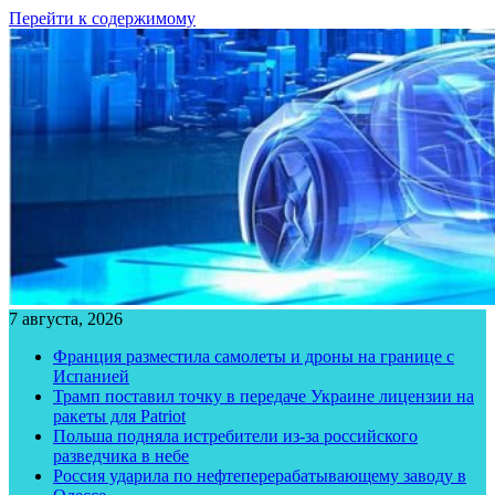
Перейти к содержимому
7 августа, 2026
Франция разместила самолеты и дроны на границе с
Испанией
Трамп поставил точку в передаче Украине лицензии на
ракеты для Patriot
Польша подняла истребители из-за российского
разведчика в небе
Россия ударила по нефтеперерабатывающему заводу в