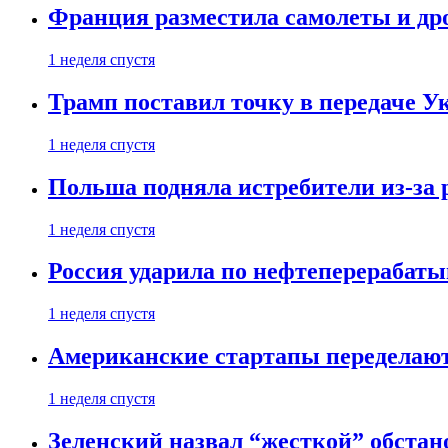
Франция разместила самолеты и др
1 неделя спустя
Трамп поставил точку в передаче Ук
1 неделя спустя
Польша подняла истребители из-за 
1 неделя спустя
Россия ударила по нефтеперерабаты
1 неделя спустя
Американские стартапы переделают
1 неделя спустя
Зеленский назвал “жесткой” обстан