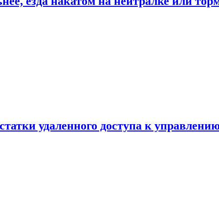
ьнее, езда накатом на нейтралке или тор
статки удаленного доступа к управлению