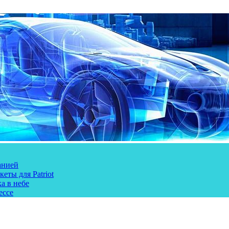
анией
еты для Patriot
а в небе
ессе