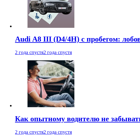
Audi A8 III (D4/4H) c пробегом: лобо
2 года спустя
2 года спустя
Как опытному водителю не забыват
2 года спустя
2 года спустя