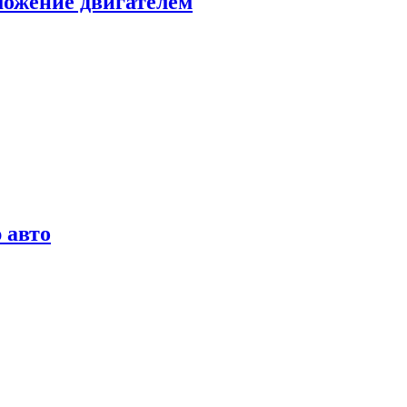
можение двигателем
 авто