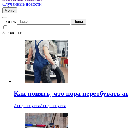
Случайные новости
Меню
Найти:
Заголовки
Как понять, что пора переобувать а
2 года спустя
2 года спустя