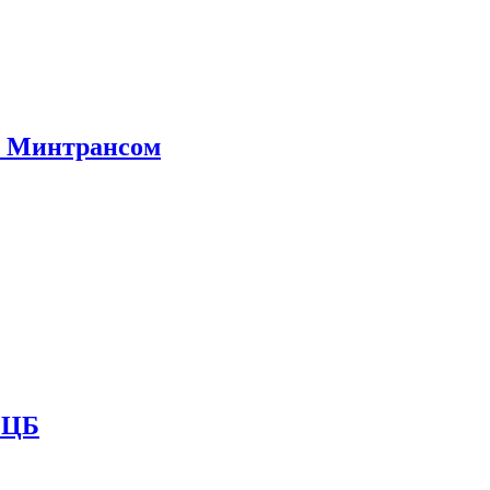
е Минтрансом
и ЦБ