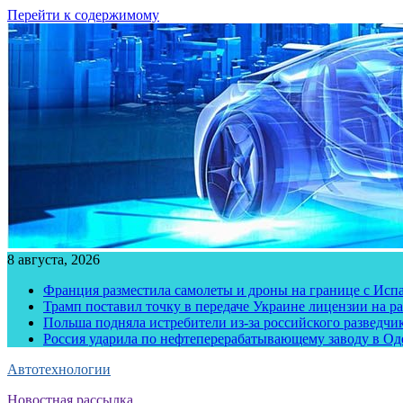
Перейти к содержимому
8 августа, 2026
Франция разместила самолеты и дроны на границе с Исп
Трамп поставил точку в передаче Украине лицензии на рак
Польша подняла истребители из-за российского разведчик
Россия ударила по нефтеперерабатывающему заводу в Од
Автотехнологии
Новостная рассылка