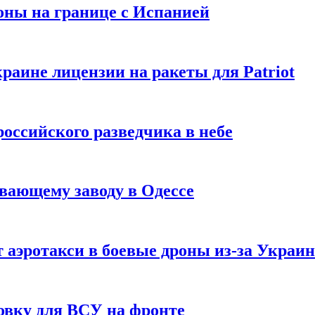
оны на границе с Испанией
раине лицензии на ракеты для Patriot
российского разведчика в небе
вающему заводу в Одессе
 аэротакси в боевые дроны из-за Украи
овку для ВСУ на фронте