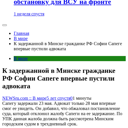
обстановку для ВСУ на фронте
1 неделя спустя
Главная
В мире
К задержанной в Минске гражданке РФ Софии Сапеге
впервые пустили адвоката
В мире
К задержанной в Минске гражданке
РФ Софии Сапеге впервые пустили
адвоката
NEWSru.com :: В мире
5 лет спустя
0
1 минуты
Сапегу задержали 23 мая. Адвокат только 28 мая впервые
смог ее увидеть. Он добавил, что обжаловал постановление
суда, который отклонил жалобу Сапеги на ее задержание. По
УПК данная жалоба должна быть рассмотрена Минским
городским судом в трехдневный срок.