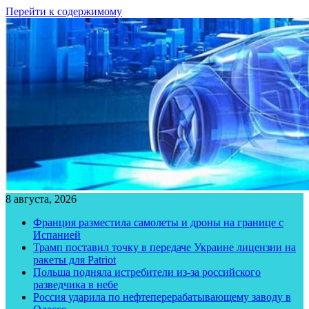
Перейти к содержимому
8 августа, 2026
Франция разместила самолеты и дроны на границе с
Испанией
Трамп поставил точку в передаче Украине лицензии на
ракеты для Patriot
Польша подняла истребители из-за российского
разведчика в небе
Россия ударила по нефтеперерабатывающему заводу в