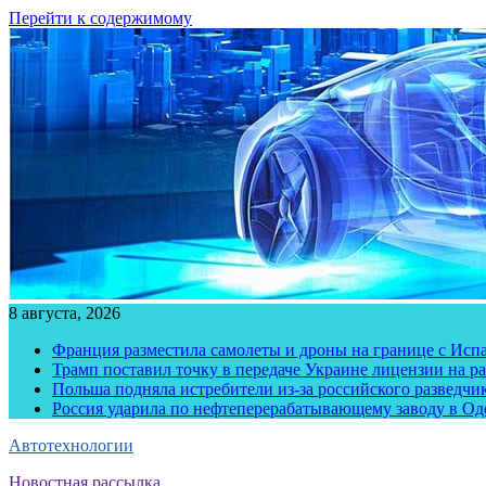
Перейти к содержимому
8 августа, 2026
Франция разместила самолеты и дроны на границе с Исп
Трамп поставил точку в передаче Украине лицензии на рак
Польша подняла истребители из-за российского разведчик
Россия ударила по нефтеперерабатывающему заводу в Од
Автотехнологии
Новостная рассылка