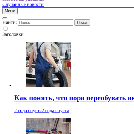
Случайные новости
Меню
Найти:
Заголовки
Как понять, что пора переобувать а
2 года спустя
2 года спустя