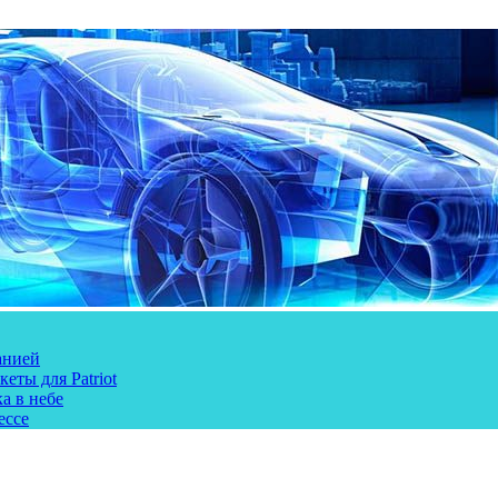
анией
еты для Patriot
а в небе
ессе