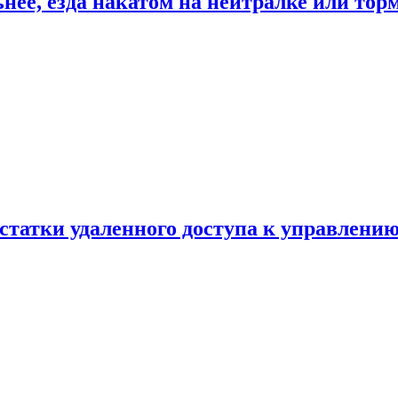
ьнее, езда накатом на нейтралке или тор
статки удаленного доступа к управлению