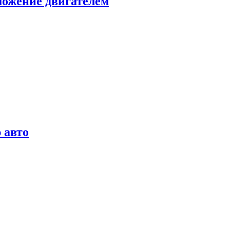
можение двигателем
 авто