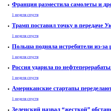
Франция разместила самолеты и др
1 неделя спустя
Трамп поставил точку в передаче Ук
1 неделя спустя
Польша подняла истребители из-за 
1 неделя спустя
Россия ударила по нефтеперерабаты
1 неделя спустя
Американские стартапы переделают
1 неделя спустя
Зеленский назвал “жесткой” обстан