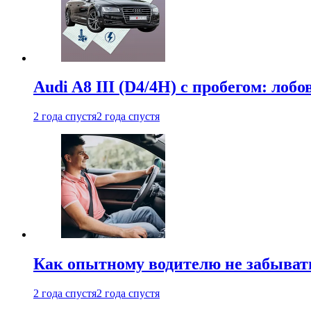
Audi A8 III (D4/4H) c пробегом: лобо
2 года спустя
2 года спустя
Как опытному водителю не забыват
2 года спустя
2 года спустя