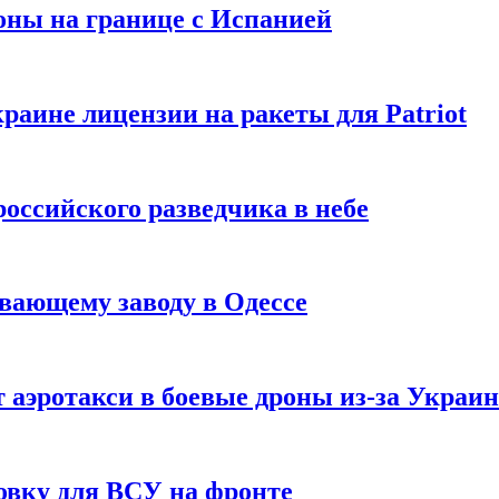
оны на границе с Испанией
раине лицензии на ракеты для Patriot
российского разведчика в небе
вающему заводу в Одессе
 аэротакси в боевые дроны из-за Украи
овку для ВСУ на фронте