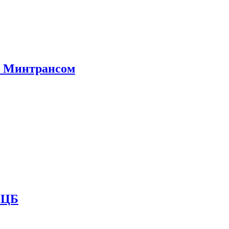
е Минтрансом
и ЦБ