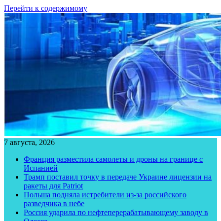
Перейти к содержимому
7 августа, 2026
Франция разместила самолеты и дроны на границе с
Испанией
Трамп поставил точку в передаче Украине лицензии на
ракеты для Patriot
Польша подняла истребители из-за российского
разведчика в небе
Россия ударила по нефтеперерабатывающему заводу в