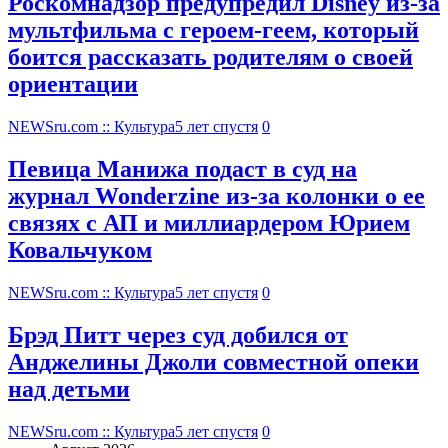
Роскомнадзор предупредил Disney из-за
мультфильма c героем-геем, который
боится рассказать родителям о своей
ориентации
NEWSru.com :: Культура
5 лет спустя
0
Певица Манижа подаст в суд на
журнал Wonderzine из-за колонки о ее
связях с АП и миллиардером Юрием
Ковальчуком
NEWSru.com :: Культура
5 лет спустя
0
Брэд Питт через суд добился от
Анджелины Джоли совместной опеки
над детьми
NEWSru.com :: Культура
5 лет спустя
0