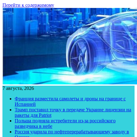
Перейти к содержимому
7 августа, 2026
Франция разместила самолеты и дроны на границе с
Испанией
Трамп поставил точку в передаче Украине лицензии на
ракеты для Patriot
Польша подняла истребители из-за российского
разведчика в небе
Россия ударила по нефтеперерабатывающему заводу в