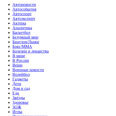
Автоновости
Автособытия
Автоспорт
Автоэксперт
Актеры
Аналитика
Баскетбол
Безумный мир
Биатлон/Лыжи
Бокс/MMA
Болезни и лекарства
В мире
В России
Вещи
Военные новости
Волейбол
Гаджеты
Дети
Дом и сад
Еда
Звёзды
Здоровье
ЗОЖ
Игры