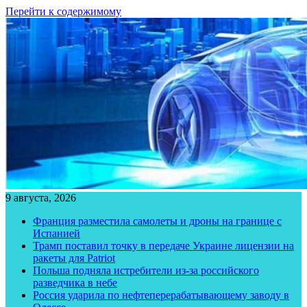
Перейти к содержимому
9 августа, 2026
Франция разместила самолеты и дроны на границе с
Испанией
Трамп поставил точку в передаче Украине лицензии на
ракеты для Patriot
Польша подняла истребители из-за российского
разведчика в небе
Россия ударила по нефтеперерабатывающему заводу в