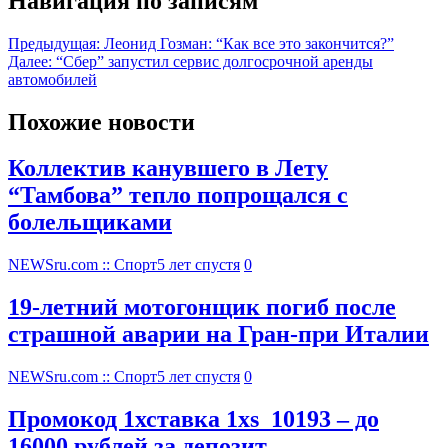
Навигация по записям
Предыдущая:
Леонид Гозман: “Как все это закончится?”
Далее:
“Сбер” запустил сервис долгосрочной аренды
автомобилей
Похожие новости
Коллектив канувшего в Лету
“Тамбова” тепло попрощался с
болельщиками
NEWSru.com :: Спорт
5 лет спустя
0
19-летний мотогонщик погиб после
страшной аварии на Гран-при Италии
NEWSru.com :: Спорт
5 лет спустя
0
Промокод 1хставка 1xs_10193 – до
16000 рублей за депозит