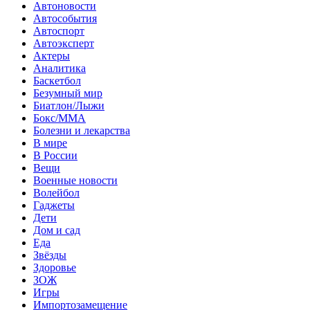
Автоновости
Автособытия
Автоспорт
Автоэксперт
Актеры
Аналитика
Баскетбол
Безумный мир
Биатлон/Лыжи
Бокс/MMA
Болезни и лекарства
В мире
В России
Вещи
Военные новости
Волейбол
Гаджеты
Дети
Дом и сад
Еда
Звёзды
Здоровье
ЗОЖ
Игры
Импортозамещение