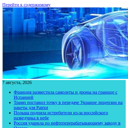
Перейти к содержимому
7 августа, 2026
Франция разместила самолеты и дроны на границе с
Испанией
Трамп поставил точку в передаче Украине лицензии на
ракеты для Patriot
Польша подняла истребители из-за российского
разведчика в небе
Россия ударила по нефтеперерабатывающему заводу в