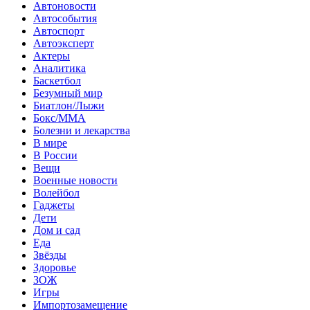
Автоновости
Автособытия
Автоспорт
Автоэксперт
Актеры
Аналитика
Баскетбол
Безумный мир
Биатлон/Лыжи
Бокс/MMA
Болезни и лекарства
В мире
В России
Вещи
Военные новости
Волейбол
Гаджеты
Дети
Дом и сад
Еда
Звёзды
Здоровье
ЗОЖ
Игры
Импортозамещение