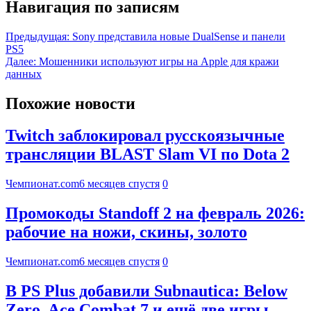
Навигация по записям
Предыдущая:
Sony представила новые DualSense и панели
PS5
Далее:
Мошенники используют игры на Apple для кражи
данных
Похожие новости
Twitch заблокировал русскоязычные
трансляции BLAST Slam VI по Dota 2
Чемпионат.com
6 месяцев спустя
0
Промокоды Standoff 2 на февраль 2026:
рабочие на ножи, скины, золото
Чемпионат.com
6 месяцев спустя
0
В PS Plus добавили Subnautica: Below
Zero, Ace Combat 7 и ещё две игры