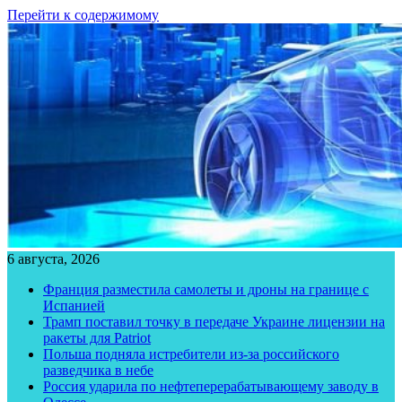
Перейти к содержимому
6 августа, 2026
Франция разместила самолеты и дроны на границе с
Испанией
Трамп поставил точку в передаче Украине лицензии на
ракеты для Patriot
Польша подняла истребители из-за российского
разведчика в небе
Россия ударила по нефтеперерабатывающему заводу в