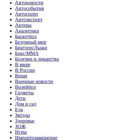
Автоновости
Автособытия
Автоспорт
Автоэксперт
Актеры
Аналитика
Баскетбол
Безумный мир
Биатлон/Лыжи
Бокс/MMA
Болезни и лекарства
В мире
В России
Вещи
Военные новости
Волейбол
Гаджеты
Дети
Дом и сад
Еда
Звёзды
Здоровье
ЗОЖ
Игры
Импортозамещение