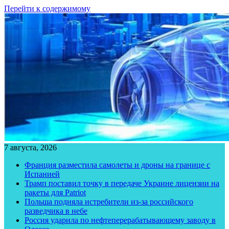
Перейти к содержимому
7 августа, 2026
Франция разместила самолеты и дроны на границе с
Испанией
Трамп поставил точку в передаче Украине лицензии на
ракеты для Patriot
Польша подняла истребители из-за российского
разведчика в небе
Россия ударила по нефтеперерабатывающему заводу в