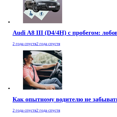
Audi A8 III (D4/4H) c пробегом: лобо
2 года спустя
2 года спустя
Как опытному водителю не забыват
2 года спустя
2 года спустя