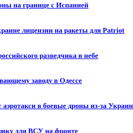
оны на границе с Испанией
раине лицензии на ракеты для Patriot
российского разведчика в небе
вающему заводу в Одессе
 аэротакси в боевые дроны из-за Украи
овку для ВСУ на фронте