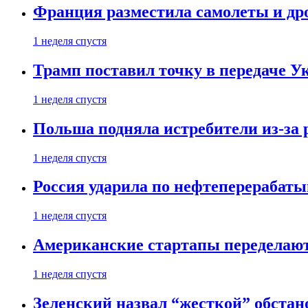
Франция разместила самолеты и др
1 неделя спустя
Трамп поставил точку в передаче Ук
1 неделя спустя
Польша подняла истребители из-за 
1 неделя спустя
Россия ударила по нефтеперерабаты
1 неделя спустя
Американские стартапы переделают
1 неделя спустя
Зеленский назвал “жесткой” обстан