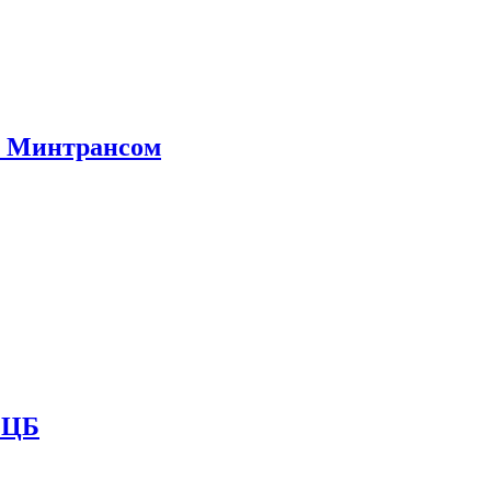
е Минтрансом
и ЦБ