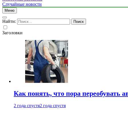
Случайные новости
Меню
Найти:
Заголовки
Как понять, что пора переобувать а
2 года спустя
2 года спустя