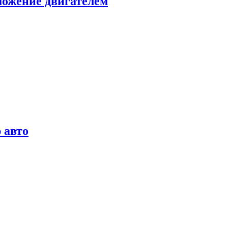
можение двигателем
 авто