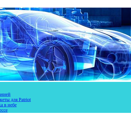
анией
еты для Patriot
а в небе
ессе