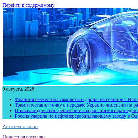
Перейти к содержимому
9 августа, 2026
Франция разместила самолеты и дроны на границе с Исп
Трамп поставил точку в передаче Украине лицензии на рак
Польша подняла истребители из-за российского разведчик
Россия ударила по нефтеперерабатывающему заводу в Од
Автотехнологии
Новостная рассылка