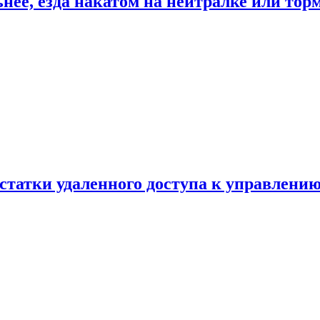
ьнее, езда накатом на нейтралке или тор
статки удаленного доступа к управлению