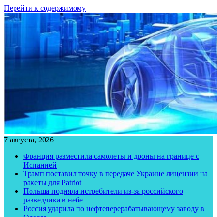
Перейти к содержимому
7 августа, 2026
Франция разместила самолеты и дроны на границе с
Испанией
Трамп поставил точку в передаче Украине лицензии на
ракеты для Patriot
Польша подняла истребители из-за российского
разведчика в небе
Россия ударила по нефтеперерабатывающему заводу в