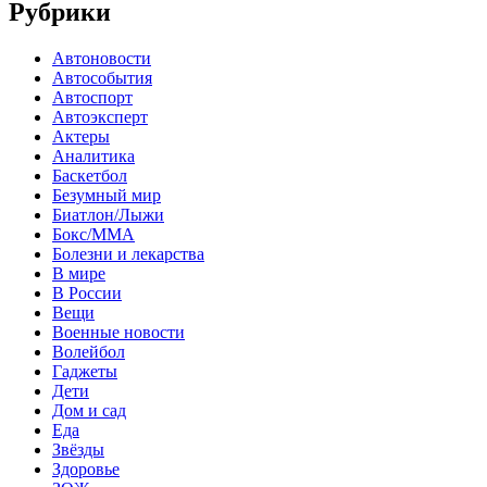
Рубрики
Автоновости
Автособытия
Автоспорт
Автоэксперт
Актеры
Аналитика
Баскетбол
Безумный мир
Биатлон/Лыжи
Бокс/MMA
Болезни и лекарства
В мире
В России
Вещи
Военные новости
Волейбол
Гаджеты
Дети
Дом и сад
Еда
Звёзды
Здоровье