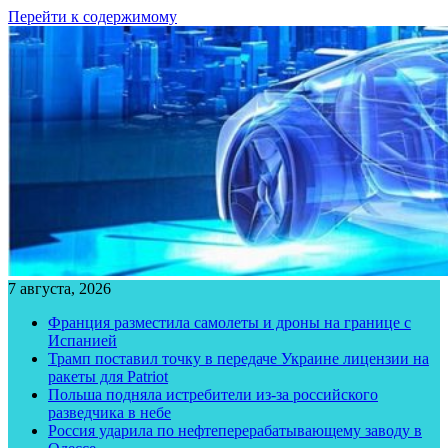
Перейти к содержимому
7 августа, 2026
Франция разместила самолеты и дроны на границе с
Испанией
Трамп поставил точку в передаче Украине лицензии на
ракеты для Patriot
Польша подняла истребители из-за российского
разведчика в небе
Россия ударила по нефтеперерабатывающему заводу в