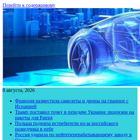
Перейти к содержимому
8 августа, 2026
Франция разместила самолеты и дроны на границе с
Испанией
Трамп поставил точку в передаче Украине лицензии на
ракеты для Patriot
Польша подняла истребители из-за российского
разведчика в небе
Россия ударила по нефтеперерабатывающему заводу в