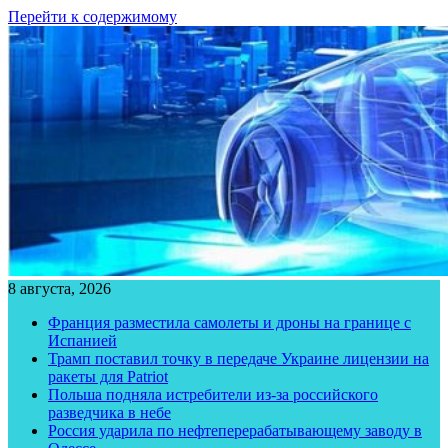
Перейти к содержимому
8 августа, 2026
Франция разместила самолеты и дроны на границе с
Испанией
Трамп поставил точку в передаче Украине лицензии на
ракеты для Patriot
Польша подняла истребители из-за российского
разведчика в небе
Россия ударила по нефтеперерабатывающему заводу в