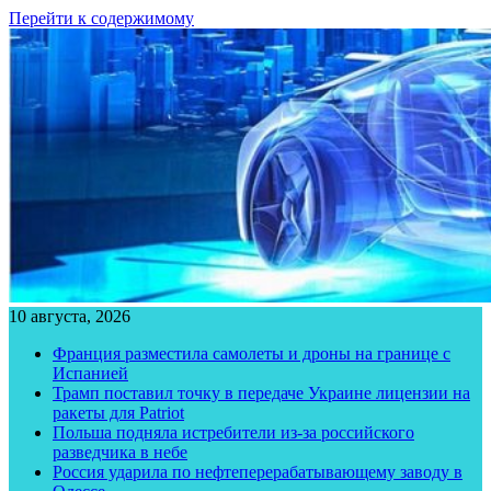
Перейти к содержимому
10 августа, 2026
Франция разместила самолеты и дроны на границе с
Испанией
Трамп поставил точку в передаче Украине лицензии на
ракеты для Patriot
Польша подняла истребители из-за российского
разведчика в небе
Россия ударила по нефтеперерабатывающему заводу в